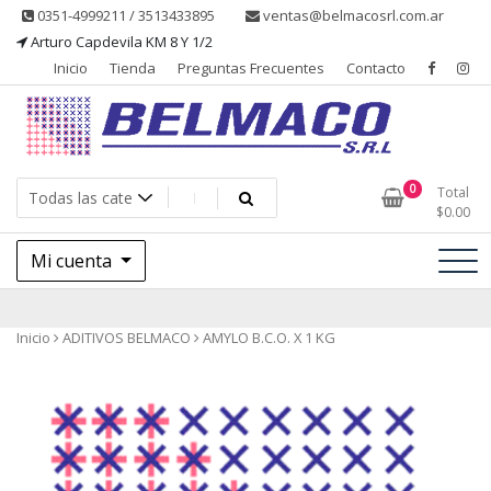
Saltar
0351-4999211 / 3513433895
ventas@belmacosrl.com.ar
al
Arturo Capdevila KM 8 Y 1/2
contenido
Inicio
Tienda
Preguntas Frecuentes
Contacto
Belmaco SRL, Somos una empresa, dedicada a la fabricación,
Belmaco SRL – Aditivos
0
Total
comercialización y asesoramiento de productos para la industria
$
0.00
alimentaria
Mi cuenta
Inicio
ADITIVOS BELMACO
AMYLO B.C.O. X 1 KG