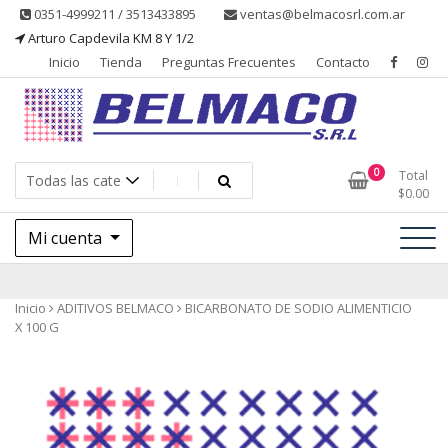
Saltar
0351-4999211 / 3513433895
ventas@belmacosrl.com.ar
al
Arturo Capdevila KM 8 Y 1/2
contenido
Inicio
Tienda
Preguntas Frecuentes
Contacto
Belmaco SRL, Somos una empresa, dedicada a la fabricación,
Belmaco SRL – Aditivos
0
Total
comercialización y asesoramiento de productos para la industria
$
0.00
alimentaria
Mi cuenta
Inicio
ADITIVOS BELMACO
BICARBONATO DE SODIO ALIMENTICIO
X 100 G