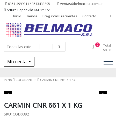
Saltar
0351-4999211 / 3513433895
ventas@belmacosrl.com.ar
al
Arturo Capdevila KM 8 Y 1/2
contenido
Inicio
Tienda
Preguntas Frecuentes
Contacto
Belmaco SRL, Somos una empresa, dedicada a la fabricación,
Belmaco SRL – Aditivos
0
Total
comercialización y asesoramiento de productos para la industria
$
0.00
alimentaria
Mi cuenta
Inicio
COLORANTES
CARMIN CNR 661 X 1 KG
CARMIN CNR 661 X 1 KG
SKU:
COD0392