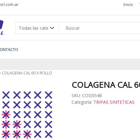
rl.com.ar
Inicio
s
ONTACTO
COLAGENA CAL 60 X ROLLO
COLAGENA CAL 6
SKU:
COD0548
Categoría:
TRIPAS SINTETICAS