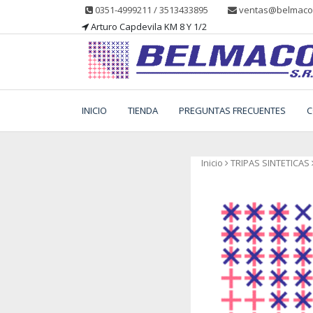
Saltar
0351-4999211 / 3513433895
ventas@belmacos
al
Arturo Capdevila KM 8 Y 1/2
contenido
Belmaco SRL, Somos una empresa, dedicada a la
Belmaco SRL – Aditivo
fabricación, comercialización y asesoramiento de
INICIO
TIENDA
PREGUNTAS FRECUENTES
C
productos para la industria alimentaria
Inicio
TRIPAS SINTETICAS