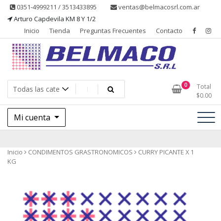
Saltar
0351-4999211 / 3513433895
ventas@belmacosrl.com.ar
al
Arturo Capdevila KM 8 Y 1/2
contenido
Inicio
Tienda
Preguntas Frecuentes
Contacto
Belmaco SRL, Somos una empresa, dedicada a la fabricación,
Belmaco SRL – Aditivos
0
Total
comercialización y asesoramiento de productos para la industria
$
0.00
alimentaria
Mi cuenta
Inicio
CONDIMENTOS GRASTRONOMICOS
CURRY PICANTE X 1
KG