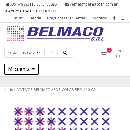
Saltar
0351-4999211 / 3513433895
ventas@belmacosrl.com.ar
al
Arturo Capdevila KM 8 Y 1/2
contenido
Inicio
Tienda
Preguntas Frecuentes
Contacto
Belmaco SRL, Somos una empresa, dedicada a la fabricación,
Belmaco SRL – Aditivos
0
Total
comercialización y asesoramiento de productos para la industria
$
0.00
alimentaria
Mi cuenta
Inicio
ADITIVOS BELMACO
FOS-COLOR RED X 10 KG