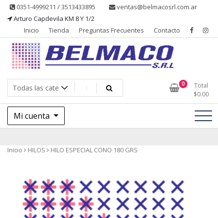
Saltar
0351-4999211 / 3513433895
ventas@belmacosrl.com.ar
al
Arturo Capdevila KM 8 Y 1/2
contenido
Inicio
Tienda
Preguntas Frecuentes
Contacto
Belmaco SRL, Somos una empresa, dedicada a la fabricación,
Belmaco SRL – Aditivos
0
Total
comercialización y asesoramiento de productos para la industria
$
0.00
alimentaria
Mi cuenta
Inicio
HILOS
HILO ESPECIAL CONO 180 GRS