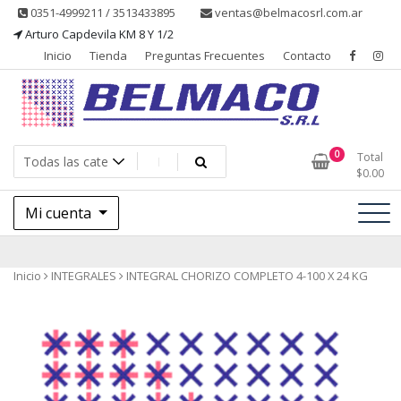
Saltar
0351-4999211 / 3513433895
ventas@belmacosrl.com.ar
al
Arturo Capdevila KM 8 Y 1/2
contenido
Inicio
Tienda
Preguntas Frecuentes
Contacto
Belmaco SRL, Somos una empresa, dedicada a la fabricación,
Belmaco SRL – Aditivos
0
Total
comercialización y asesoramiento de productos para la industria
$
0.00
alimentaria
Mi cuenta
Inicio
INTEGRALES
INTEGRAL CHORIZO COMPLETO 4-100 X 24 KG