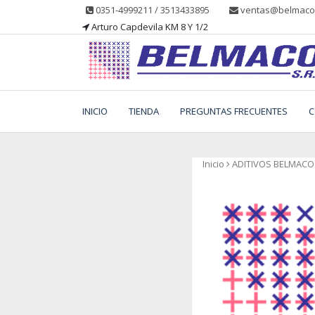
Saltar
0351-4999211 / 3513433895
ventas@belmacos
al
Arturo Capdevila KM 8 Y 1/2
contenido
Belmaco SRL, Somos una empresa, dedicada a la
Belmaco SRL – Aditivo
fabricación, comercialización y asesoramiento de
INICIO
TIENDA
PREGUNTAS FRECUENTES
C
productos para la industria alimentaria
Inicio
ADITIVOS BELMACO