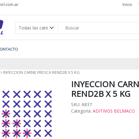
rl.com.ar
Inicio
s
ONTACTO
INYECCION CARNE FRESCA REND2B X 5 KG
INYECCION CARN
REND2B X 5 KG
SKU:
A837
Categoría:
ADITIVOS BELMACO