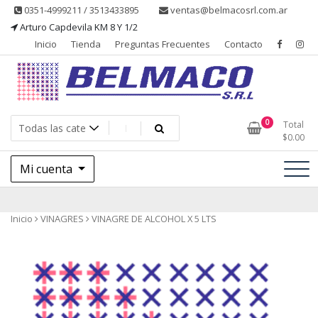
Saltar
0351-4999211 / 3513433895
ventas@belmacosrl.com.ar
al
Arturo Capdevila KM 8 Y 1/2
contenido
Inicio
Tienda
Preguntas Frecuentes
Contacto
Belmaco SRL, Somos una empresa, dedicada a la fabricación,
Belmaco SRL – Aditivos
0
Total
comercialización y asesoramiento de productos para la industria
$
0.00
alimentaria
Mi cuenta
Inicio
VINAGRES
VINAGRE DE ALCOHOL X 5 LTS