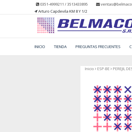
Saltar
0351-4999211 / 3513433895
ventas@belmacos
al
Arturo Capdevila KM 8 Y 1/2
contenido
Belmaco SRL, Somos una empresa, dedicada a la
Belmaco SRL – Aditivo
fabricación, comercialización y asesoramiento de
INICIO
TIENDA
PREGUNTAS FRECUENTES
C
productos para la industria alimentaria
Inicio
ESP-BE
PEREJIL D