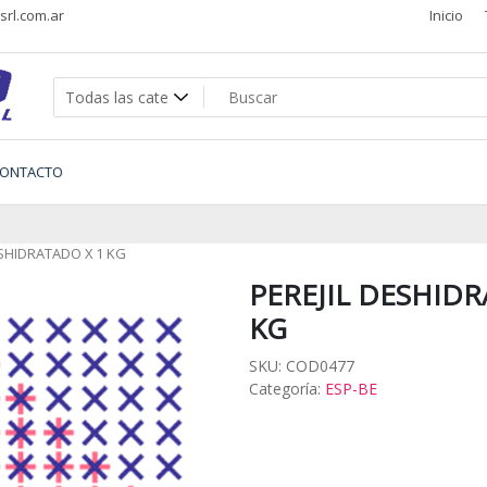
rl.com.ar
Inicio
s
ONTACTO
ESHIDRATADO X 1 KG
PEREJIL DESHIDR
KG
SKU:
COD0477
Categoría:
ESP-BE