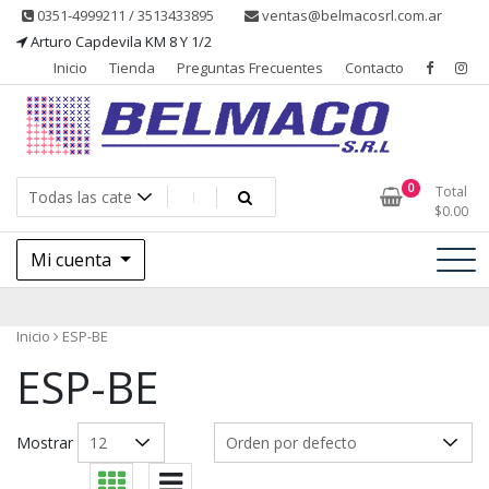
Saltar
0351-4999211 / 3513433895
ventas@belmacosrl.com.ar
al
Arturo Capdevila KM 8 Y 1/2
contenido
Inicio
Tienda
Preguntas Frecuentes
Contacto
Belmaco SRL, Somos una empresa, dedicada a la fabricación,
Belmaco SRL – Aditivos
0
Total
comercialización y asesoramiento de productos para la industria
$
0.00
alimentaria
Mi cuenta
Inicio
ESP-BE
ESP-BE
Mostrar