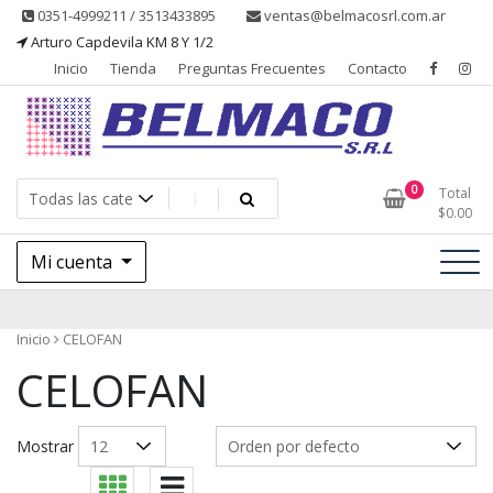
Saltar
0351-4999211 / 3513433895
ventas@belmacosrl.com.ar
al
Arturo Capdevila KM 8 Y 1/2
contenido
Inicio
Tienda
Preguntas Frecuentes
Contacto
Belmaco SRL, Somos una empresa, dedicada a la fabricación,
Belmaco SRL – Aditivos
0
Total
comercialización y asesoramiento de productos para la industria
$
0.00
alimentaria
Mi cuenta
Inicio
CELOFAN
CELOFAN
Mostrar