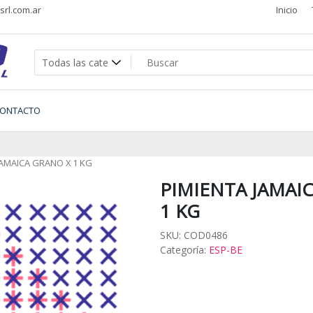
rl.com.ar
Inicio
s
ONTACTO
JAMAICA GRANO X 1 KG
PIMIENTA JAMAI
1 KG
SKU:
COD0486
Categoría:
ESP-BE