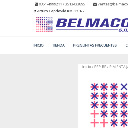
Saltar
0351-4999211 / 3513433895
ventas@belmacos
al
Arturo Capdevila KM 8 Y 1/2
contenido
Belmaco SRL, Somos una empresa, dedicada a la
Belmaco SRL – Aditivo
fabricación, comercialización y asesoramiento de
INICIO
TIENDA
PREGUNTAS FRECUENTES
C
productos para la industria alimentaria
Inicio
ESP-BE
PIMIENTA 